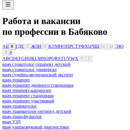
Работа и вакансии
по профессии в Бабяково
А
Б
Г
Д
Е
Ж
З
И
К
Л
М
Н
О
П
Р
С
Т
У
Ф
Х
Ц
Ч
Ш
Э
Ю
В
Ё
Й
Щ
Ы
#
Я
A
B
C
D
E
F
G
H
I
J
K
L
M
N
O
P
Q
R
S
T
U
V
W
X
Y
Z
врач стоматолог-терапевт детский
врач-стоматолог универсал
врач судебно-медицинский эксперт
врач-терапевт
врач-терапевт дневного стационара
врач терапевт-кардиолог
врач-терапевт стационара
врач-терапевт участковый
врач-травматолог
врач травматолог-ортопед детский
врач-трансфузиолог
врач УЗД
врач ультразвуковой диагностики