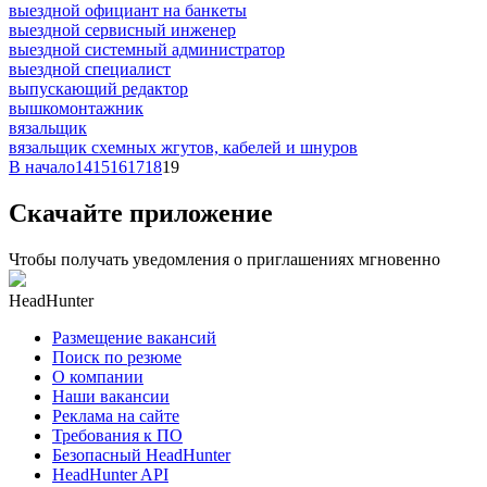
выездной официант на банкеты
выездной сервисный инженер
выездной системный администратор
выездной специалист
выпускающий редактор
вышкомонтажник
вязальщик
вязальщик схемных жгутов, кабелей и шнуров
В начало
14
15
16
17
18
19
Скачайте приложение
Чтобы получать уведомления о приглашениях мгновенно
HeadHunter
Размещение вакансий
Поиск по резюме
О компании
Наши вакансии
Реклама на сайте
Требования к ПО
Безопасный HeadHunter
HeadHunter API