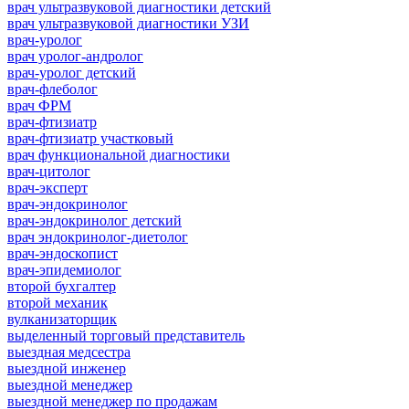
врач ультразвуковой диагностики детский
врач ультразвуковой диагностики УЗИ
врач-уролог
врач уролог-андролог
врач-уролог детский
врач-флеболог
врач ФРМ
врач-фтизиатр
врач-фтизиатр участковый
врач функциональной диагностики
врач-цитолог
врач-эксперт
врач-эндокринолог
врач-эндокринолог детский
врач эндокринолог-диетолог
врач-эндоскопист
врач-эпидемиолог
второй бухгалтер
второй механик
вулканизаторщик
выделенный торговый представитель
выездная медсестра
выездной инженер
выездной менеджер
выездной менеджер по продажам