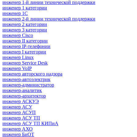
инженер 1-й линии технической поддержки
инженер 1 категории
инженер 1С
инженер 2-й линии технической поддержки
инженер 2 категории
инженер 3 категории
инженер Cisco
инженер II категории
инженер IP-телефонии
инженер I категории
инженер Linux
инженер Service Desk
инженер VoIP
инженер авторского надзора
инженер-автоэлектрик
инженер-администратор
инженер-аналитик
инженер-архитектор
инженер АСКУЭ
инженер АСУ
инженер АСУП
инженер АСУ ТП
инженер АСУ ТП КИПиА
инженер АХО
инженер БиОТ