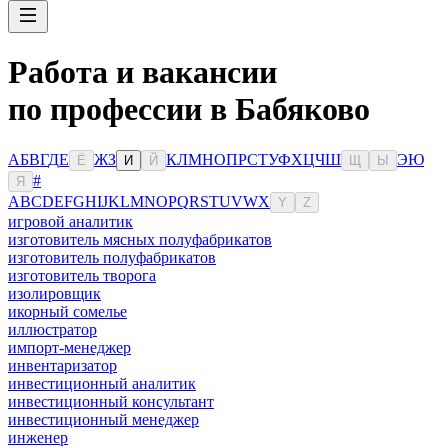
Работа и вакансии
по профессии в Бабяково
А
Б
В
Г
Д
Е
Ж
З
К
Л
М
Н
О
П
Р
С
Т
У
Ф
Х
Ц
Ч
Ш
Э
Ю
Ё
И
Й
Щ
Ы
#
Я
A
B
C
D
E
F
G
H
I
J
K
L
M
N
O
P
Q
R
S
T
U
V
W
X
Y
Z
игровой аналитик
изготовитель мясных полуфабрикатов
изготовитель полуфабрикатов
изготовитель творога
изолировщик
икорный сомелье
иллюстратор
импорт-менеджер
инвентаризатор
инвестиционный аналитик
инвестиционный консультант
инвестиционный менеджер
инженер