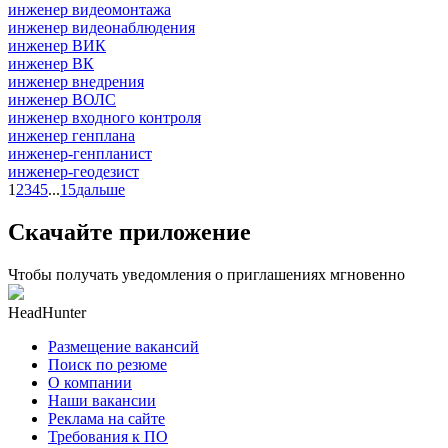
инженер видеомонтажа
инженер видеонаблюдения
инженер ВИК
инженер ВК
инженер внедрения
инженер ВОЛС
инженер входного контроля
инженер генплана
инженер-генпланист
инженер-геодезист
1
2
3
4
5
...
15
дальше
Скачайте приложение
Чтобы получать уведомления о приглашениях мгновенно
HeadHunter
Размещение вакансий
Поиск по резюме
О компании
Наши вакансии
Реклама на сайте
Требования к ПО