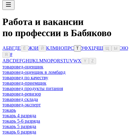
Работа и вакансии
по профессии в Бабяково
А
Б
В
Г
Д
Е
Ж
З
И
К
Л
М
Н
О
П
Р
С
У
Ф
Х
Ц
Ч
Ш
Э
Ю
Ё
Й
Т
Щ
Ы
#
Я
A
B
C
D
E
F
G
H
I
J
K
L
M
N
O
P
Q
R
S
T
U
V
W
X
Y
Z
товаровед-оценщик
товаровед-оценщик в ломбард
товаровед по качеству
товаровед-приемщик
товаровед продукты питания
товаровед-ревизор
товаровед склада
товаровед-эксперт
токарь
токарь 4 разряда
токарь 5-6 разряда
токарь 5 разряда
токарь 6 разряда