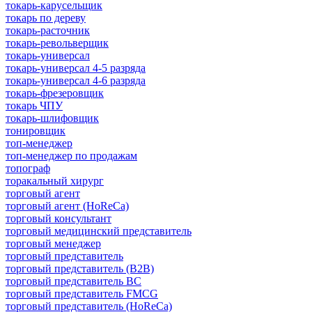
токарь-карусельщик
токарь по дереву
токарь-расточник
токарь-револьверщик
токарь-универсал
токарь-универсал 4-5 разряда
токарь-универсал 4-6 разряда
токарь-фрезеровщик
токарь ЧПУ
токарь-шлифовщик
тонировщик
топ-менеджер
топ-менеджер по продажам
топограф
торакальный хирург
торговый агент
торговый агент (HoReCa)
торговый консультант
торговый медицинский представитель
торговый менеджер
торговый представитель
торговый представитель (B2B)
торговый представитель BC
торговый представитель FMCG
торговый представитель (HoReCa)