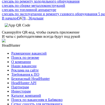
слесарь по ремонту холодильного оборудования
слесарь по сборке металлоконструкций
слесарь по топливной аппаратуре
слесарь по эксплуатации и ремонту газового оборудования 5 ра
В начало
4
5
6
7
8
...
36
дальше
Сканируйте QR-код, чтобы скачать приложение
И чаты с работодателями всегда будут под рукой
HeadHunter
Размещение вакансий
Поиск по резюме
О компании
Наши вакансии
Реклама на сайте
Требования к ПО
Безопасный HeadHunter
HeadHunter API
Партнерам
Инвесторам
Каталог компаний
Поиск по вакансиям в Бабяково
Сетка: соцсеть для нетворкинга