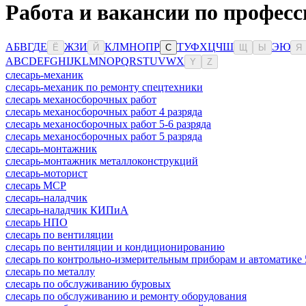
Работа и вакансии по професс
А
Б
В
Г
Д
Е
Ж
З
И
К
Л
М
Н
О
П
Р
Т
У
Ф
Х
Ц
Ч
Ш
Э
Ю
Ё
Й
С
Щ
Ы
Я
A
B
C
D
E
F
G
H
I
J
K
L
M
N
O
P
Q
R
S
T
U
V
W
X
Y
Z
слесарь-механик
слесарь-механик по ремонту спецтехники
слесарь механосборочных работ
слесарь механосборочных работ 4 разряда
слесарь механосборочных работ 5-6 разряда
слесарь механосборочных работ 5 разряда
слесарь-монтажник
слесарь-монтажник металлоконструкций
слесарь-моторист
слесарь МСР
слесарь-наладчик
слесарь-наладчик КИПиА
слесарь НПО
слесарь по вентиляции
слесарь по вентиляции и кондиционированию
слесарь по контрольно-измерительным приборам и автоматике 
слесарь по металлу
слесарь по обслуживанию буровых
слесарь по обслуживанию и ремонту оборудования