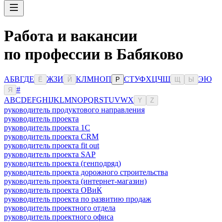
Работа и вакансии
по профессии в Бабяково
А
Б
В
Г
Д
Е
Ж
З
И
К
Л
М
Н
О
П
С
Т
У
Ф
Х
Ц
Ч
Ш
Э
Ю
Ё
Й
Р
Щ
Ы
#
Я
A
B
C
D
E
F
G
H
I
J
K
L
M
N
O
P
Q
R
S
T
U
V
W
X
Y
Z
руководитель продуктового направления
руководитель проекта
руководитель проекта 1C
руководитель проекта CRM
руководитель проекта fit out
руководитель проекта SAP
руководитель проекта (генподряд)
руководитель проекта дорожного строительства
руководитель проекта (интернет-магазин)
руководитель проекта ОВиК
руководитель проекта по развитию продаж
руководитель проектного отдела
руководитель проектного офиса