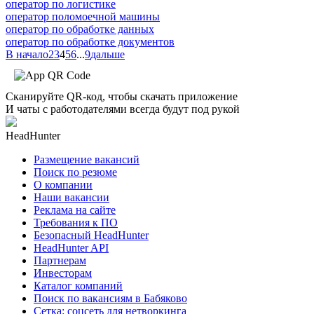
оператор по логистике
оператор поломоечной машины
оператор по обработке данных
оператор по обработке документов
В начало
2
3
4
5
6
...
9
дальше
Сканируйте QR-код, чтобы скачать приложение
И чаты с работодателями всегда будут под рукой
HeadHunter
Размещение вакансий
Поиск по резюме
О компании
Наши вакансии
Реклама на сайте
Требования к ПО
Безопасный HeadHunter
HeadHunter API
Партнерам
Инвесторам
Каталог компаний
Поиск по вакансиям в Бабяково
Сетка: соцсеть для нетворкинга