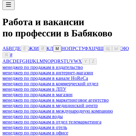
Работа и вакансии
по профессии в Бабяково
А
Б
В
Г
Д
Е
Ж
З
И
К
Л
Н
О
П
Р
С
Т
У
Ф
Х
Ц
Ч
Ш
Э
Ю
Ё
Й
М
Щ
Ы
#
Я
A
B
C
D
E
F
G
H
I
J
K
L
M
N
O
P
Q
R
S
T
U
V
W
X
Y
Z
менеджер по продажам в издательство
менеджер по продажам в интернет-магазин
менеджер по продажам в канале HoReCa
менеджер по продажам в коммерческий отдел
менеджер по продажам в ЛПУ
менеджер по продажам в магазин
менеджер по продажам в маркетинговое агентство
менеджер по продажам в медицинский центр
менеджер по продажам в международную компанию
менеджер по продажам воды
менеджер по продажам в отдел телемаркетинга
менеджер по продажам в отель
менеджер по продажам в офисе