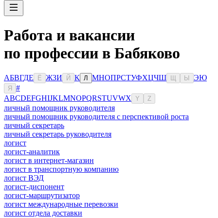
Работа и вакансии
по профессии в Бабяково
А
Б
В
Г
Д
Е
Ж
З
И
К
М
Н
О
П
Р
С
Т
У
Ф
Х
Ц
Ч
Ш
Э
Ю
Ё
Й
Л
Щ
Ы
#
Я
A
B
C
D
E
F
G
H
I
J
K
L
M
N
O
P
Q
R
S
T
U
V
W
X
Y
Z
личный помощник руководителя
личный помощник руководителя с перспективой роста
личный секретарь
личный секретарь руководителя
логист
логист-аналитик
логист в интернет-магазин
логист в транспортную компанию
логист ВЭД
логист-диспонент
логист-маршрутизатор
логист международные перевозки
логист отдела доставки