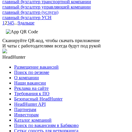
главный бухгалтер транспортной компании
главный бухгалтер управляющей компании
главный бухгалтер (услуги)
главный бухгалтер УСН
1
2
3
4
5
...
9
дальше
Сканируйте QR-код, чтобы скачать приложение
И чаты с работодателями всегда будут под рукой
HeadHunter
Размещение вакансий
Поиск по резюме
О компании
Наши вакансии
Реклама на сайте
Требования к ПО
Безопасный HeadHunter
HeadHunter API
Партнерам
Инвесторам
Каталог компаний
Поиск по вакансиям в Бабяково
Сетка: соцсеть для нетворкинга