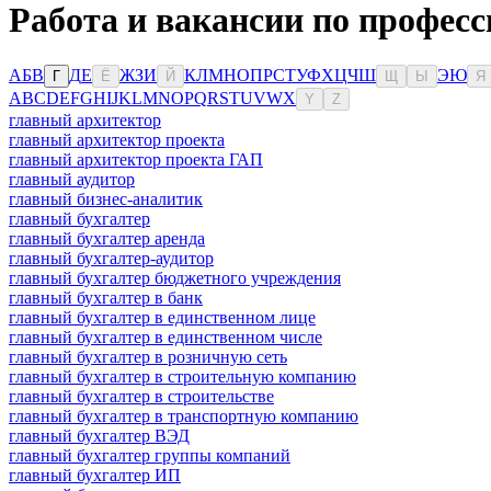
Работа и вакансии по професс
А
Б
В
Д
Е
Ж
З
И
К
Л
М
Н
О
П
Р
С
Т
У
Ф
Х
Ц
Ч
Ш
Э
Ю
Г
Ё
Й
Щ
Ы
Я
A
B
C
D
E
F
G
H
I
J
K
L
M
N
O
P
Q
R
S
T
U
V
W
X
Y
Z
главный архитектор
главный архитектор проекта
главный архитектор проекта ГАП
главный аудитор
главный бизнес-аналитик
главный бухгалтер
главный бухгалтер аренда
главный бухгалтер-аудитор
главный бухгалтер бюджетного учреждения
главный бухгалтер в банк
главный бухгалтер в единственном лице
главный бухгалтер в единственном числе
главный бухгалтер в розничную сеть
главный бухгалтер в строительную компанию
главный бухгалтер в строительстве
главный бухгалтер в транспортную компанию
главный бухгалтер ВЭД
главный бухгалтер группы компаний
главный бухгалтер ИП