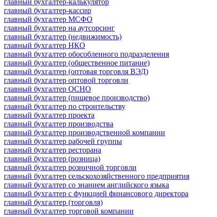
главный бухгалтер-калькулятор
главный бухгалтер-кассир
главный бухгалтер МСФО
главный бухгалтер на аутсорсинг
главный бухгалтер (недвижимость)
главный бухгалтер НКО
главный бухгалтер обособленного подразделения
главный бухгалтер (общественное питание)
главный бухгалтер (оптовая торговля ВЭД)
главный бухгалтер оптовой торговли
главный бухгалтер ОСНО
главный бухгалтер (пищевое производство)
главный бухгалтер по строительству
главный бухгалтер проекта
главный бухгалтер производства
главный бухгалтер производственной компании
главный бухгалтер рабочей группы
главный бухгалтер ресторана
главный бухгалтер (розница)
главный бухгалтер розничной торговли
главный бухгалтер сельскохозяйственного предприятия
главный бухгалтер со знанием английского языка
главный бухгалтер с функцией финансового директора
главный бухгалтер (торговля)
главный бухгалтер торговой компании