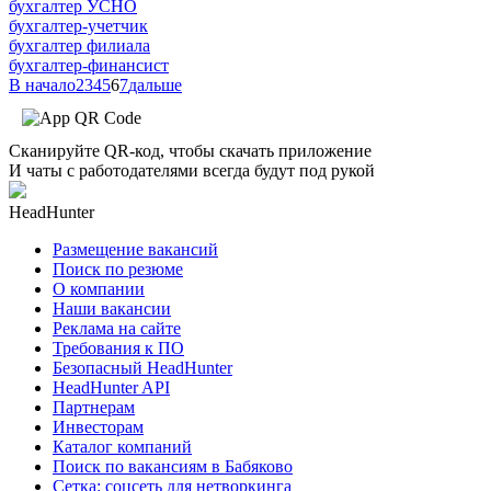
бухгалтер УСНО
бухгалтер-учетчик
бухгалтер филиала
бухгалтер-финансист
В начало
2
3
4
5
6
7
дальше
Сканируйте QR-код, чтобы скачать приложение
И чаты с работодателями всегда будут под рукой
HeadHunter
Размещение вакансий
Поиск по резюме
О компании
Наши вакансии
Реклама на сайте
Требования к ПО
Безопасный HeadHunter
HeadHunter API
Партнерам
Инвесторам
Каталог компаний
Поиск по вакансиям в Бабяково
Сетка: соцсеть для нетворкинга