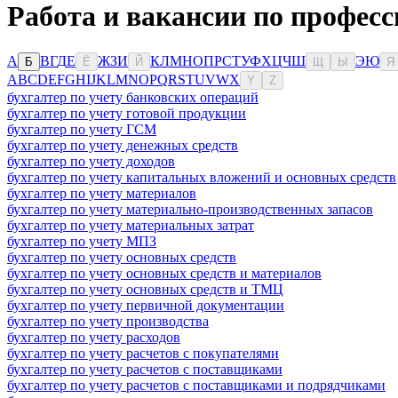
Работа и вакансии по професс
А
В
Г
Д
Е
Ж
З
И
К
Л
М
Н
О
П
Р
С
Т
У
Ф
Х
Ц
Ч
Ш
Э
Ю
Б
Ё
Й
Щ
Ы
Я
A
B
C
D
E
F
G
H
I
J
K
L
M
N
O
P
Q
R
S
T
U
V
W
X
Y
Z
бухгалтер по учету банковских операций
бухгалтер по учету готовой продукции
бухгалтер по учету ГСМ
бухгалтер по учету денежных средств
бухгалтер по учету доходов
бухгалтер по учету капитальных вложений и основных средств
бухгалтер по учету материалов
бухгалтер по учету материально-производственных запасов
бухгалтер по учету материальных затрат
бухгалтер по учету МПЗ
бухгалтер по учету основных средств
бухгалтер по учету основных средств и материалов
бухгалтер по учету основных средств и ТМЦ
бухгалтер по учету первичной документации
бухгалтер по учету производства
бухгалтер по учету расходов
бухгалтер по учету расчетов с покупателями
бухгалтер по учету расчетов с поставщиками
бухгалтер по учету расчетов с поставщиками и подрядчиками