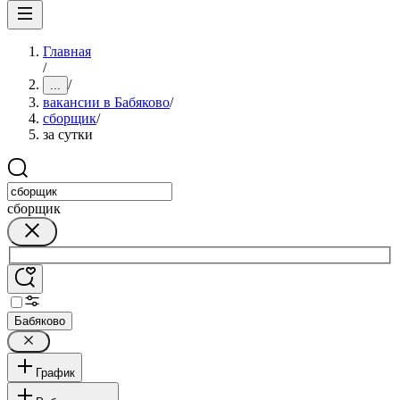
Главная
/
/
...
вакансии в Бабяково
/
сборщик
/
за сутки
сборщик
Бабяково
График