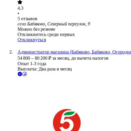
4.3
•
5
отзывов
село Бабяково, Северный переулок, 9
Можно без резюме
Откликнитесь среди первых
Откликнуться
Администратор магазина (Бабяково, Бабяково, Огородня
54 800
–
80 200
₽
за месяц,
до вычета налогов
Опыт 1-3 года
Выплаты: Два раза в месяц