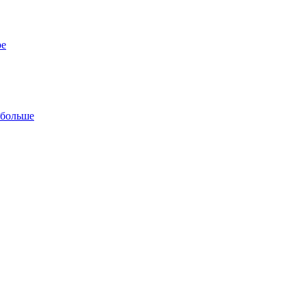
ре
 больше