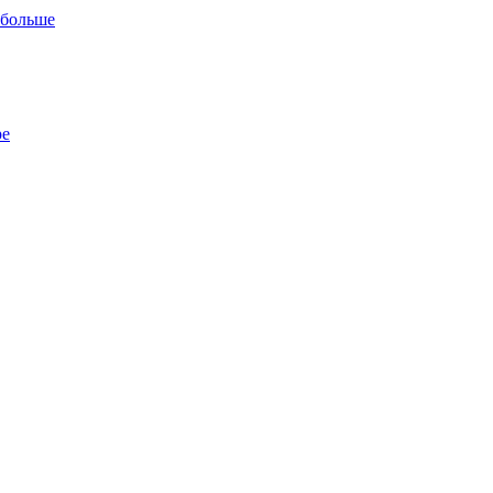
 больше
ре