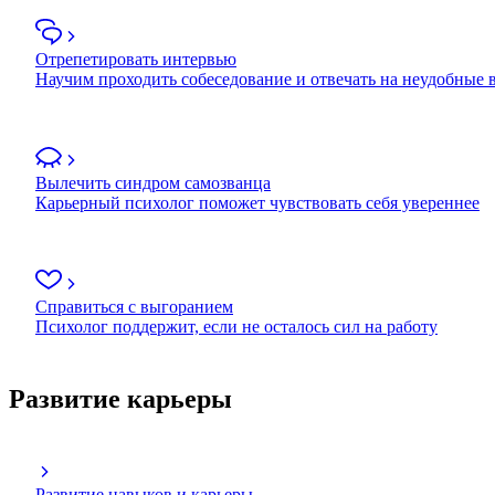
Отрепетировать интервью
Научим проходить собеседование и отвечать на неудобные
Вылечить синдром самозванца
Карьерный психолог поможет чувствовать себя увереннее
Справиться с выгоранием
Психолог поддержит, если не осталось сил на работу
Развитие карьеры
Развитие навыков и карьеры