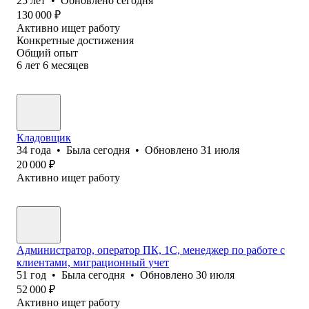
25
лет
•
Обновлено
сегодня
130 000
₽
Активно ищет работу
Конкретные достижения
Общий опыт
6
лет
6
месяцев
Кладовщик
34
года
•
Была
сегодня
•
Обновлено
31 июля
20 000
₽
Активно ищет работу
Администратор, оператор ПК, 1С, менеджер по работе с
клиентами, миграционный учет
51
год
•
Была
сегодня
•
Обновлено
30 июля
52 000
₽
Активно ищет работу