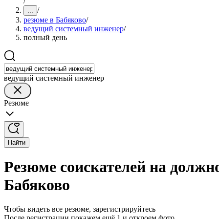
/
/
...
резюме в Бабяково
/
ведущий системный инженер
/
полный день
ведущий системный инженер
Резюме
Найти
Резюме соискателей на должн
Бабяково
Чтобы видеть все резюме, зарегистрируйтесь
После регистрации покажем ещё 1 и откроем фото