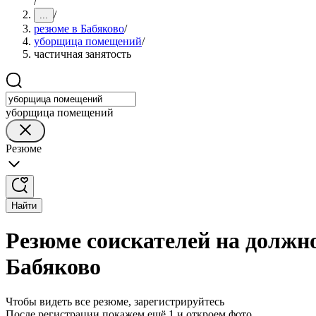
/
/
...
резюме в Бабяково
/
уборщица помещений
/
частичная занятость
уборщица помещений
Резюме
Найти
Резюме соискателей на должн
Бабяково
Чтобы видеть все резюме, зарегистрируйтесь
После регистрации покажем ещё 1 и откроем фото