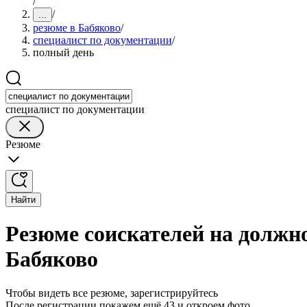
/
/
...
резюме в Бабяково
/
специалист по документации
/
полный день
специалист по документации
Резюме
Найти
Резюме соискателей на должн
Бабяково
Чтобы видеть все резюме, зарегистрируйтесь
После регистрации покажем ещё 43 и откроем фото