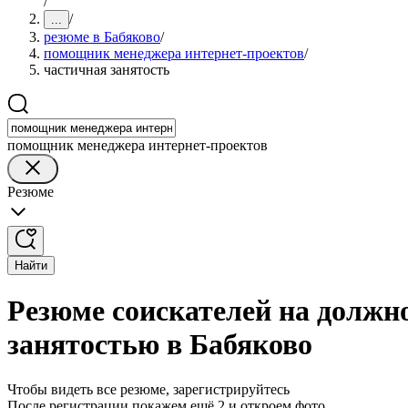
/
/
...
резюме в Бабяково
/
помощник менеджера интернет-проектов
/
частичная занятость
помощник менеджера интернет-проектов
Резюме
Найти
Резюме соискателей на должн
занятостью в Бабяково
Чтобы видеть все резюме, зарегистрируйтесь
После регистрации покажем ещё 2 и откроем фото