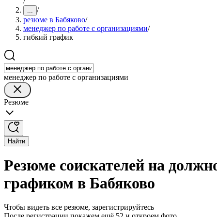
/
/
...
резюме в Бабяково
/
менеджер по работе с организациями
/
гибкий график
менеджер по работе с организациями
Резюме
Найти
Резюме соискателей на должно
графиком в Бабяково
Чтобы видеть все резюме, зарегистрируйтесь
После регистрации покажем ещё 52 и откроем фото