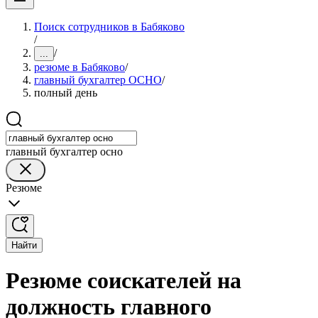
Поиск сотрудников в Бабяково
/
/
...
резюме в Бабяково
/
главный бухгалтер ОСНО
/
полный день
главный бухгалтер осно
Резюме
Найти
Резюме соискателей на
должность главного