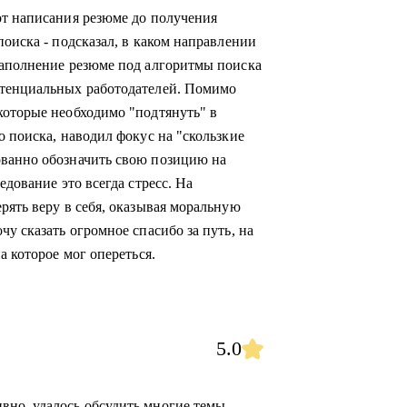
от написания резюме до получения
поиска - подсказал, в каком направлении
наполнение резюме под алгоритмы поиска
отенциальных работодателей. Помимо
которые необходимо "подтянуть" в
о поиска, наводил фокус на "скользкие
ованно обозначить свою позицию на
едование это всегда стресс. На
рять веру в себя, оказывая моральную
чу сказать огромное спасибо за путь, на
а которое мог опереться.
5.0
но, удалось обсудить многие темы.