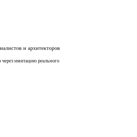
иалистов и архитекторов
ю через имитацию реального
дготовка к собеседованиям.
уровня.