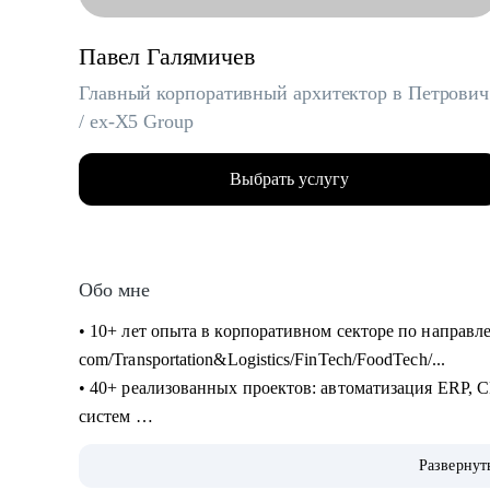
Павел Галямичев
Главный корпоративный архитектор в Петрович
/ ex-X5 Group
Выбрать услугу
Обо мне
• 10+ лет опыта в корпоративном секторе по направл
com/Transportation&Logistics/FinTech/FoodTech/...
• 40+ реализованных проектов: автоматизация ERP
систем
• 200+ часов аудита B2B: реальная практика и пони
Развернут
• 400+ собеседований проведенных для того, чтобы с