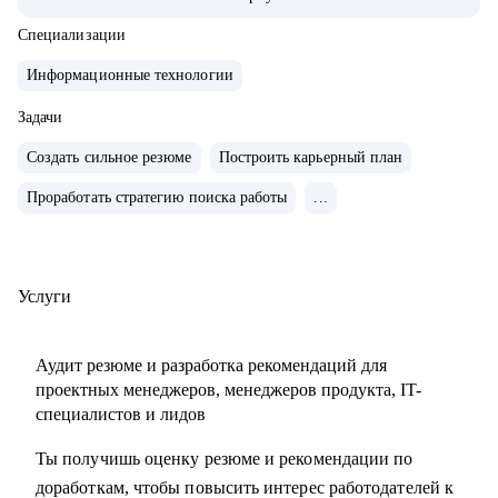
продуктами.
• Запускал b2b продукт от идеи до масштабирования.
Специализации
• Развивал метрики в b2c продуктах: DAU (до 2.5млн), CSI,
Информационные технологии
NPS, Revenue.
• Занимаюсь наймом людей в команды: провел более 600
Задачи
собеседований, изучил большое количество резюме.
Создать сильное резюме
Построить карьерный план
• Разработал и записал курсы «Цифровая трансформация
Проработать стратегию поиска работы
...
предприятия» и «Проектное управление» для МИТУ
С чем помогу:
• Составить эффективное резюме
Услуги
• Подготовиться к собеседованию в компанию
• Сформировать карьерную цель и определить стратегию
Аудит резюме и разработка рекомендаций для
её достижения
проектных менеджеров, менеджеров продукта, IT-
• Разобрать любой продуктовый, управленческий или
специалистов и лидов
бизнес кейс
Ты получишь оценку резюме и рекомендации по
• Дам рекомендации по управлению командой и её
доработкам, чтобы повысить интерес работодателей к
развитию