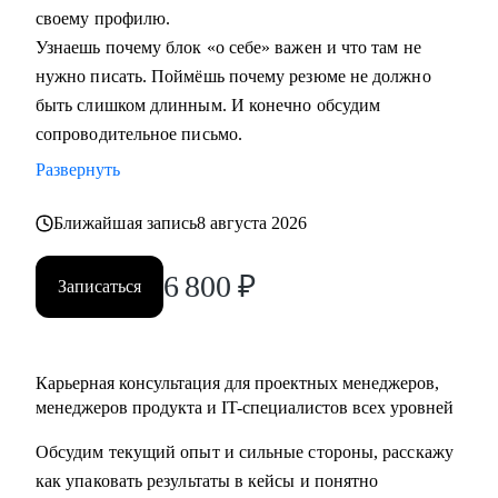
своему профилю.
Узнаешь почему блок «о себе» важен и что там не
Кому могу помочь:
нужно писать. Поймёшь почему резюме не должно
• Начинающим и опытным управленцам
быть слишком длинным. И конечно обсудим
• Тем, кто хочет начать карьеру в IT в любом направлении
сопроводительное письмо.
• Менеджерам продуктов, разработчикам, тестировщикам,
проектным менеджерам
Развернуть
• Тем, кто хочет сменить направление развития своей
Ближайшая запись
8 августа 2026
карьеры
6 800
₽
Записаться
Карьерная консультация для проектных менеджеров,
менеджеров продукта и IT-специалистов всех уровней
Обсудим текущий опыт и сильные стороны, расскажу
как упаковать результаты в кейсы и понятно