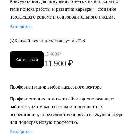
Консультация для получения ответов на вопросы по
HR.
теме поиска работы и развития карьеры + создание
• Провожу профориентацию, чтобы найти работу по
продающего резюме и сопроводительного письма.
любви и она была в кайф и без страданий.
Развернуть
Кому могу помочь:
Ближайшая запись
10 августа 2026
Могу помочь руководителям и специалистам различных
направлений:
15 400
₽
Записаться
• продажи, сопровождение продаж
11 900
₽
• административный персонал
• индустрия красоты, фитнес
• организация мероприятий
Профориентация: выбор карьерного вектора
• туризм, гостеприимство
Профориентация поможет найти вдохновляющую
• закупки, тендеры
работу с учетом вашего опыта и личностных
• логистика, ВЭД
особенностей, определив точки роста в текущей сфере
• маркетинг, PR
или подобрав новую профессию.
• образование
• бухгалтерия
Развернуть