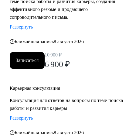
теме поиска работы и развития карьеры, создания
• Составить «продающее» резюме (самостоятельно
эффективного резюме и продающего
пропишу все блоки)
сопроводительного письма.
• Подготовиться к прохождению собеседований любого
Развернуть
формата
• Выбрать между несколькими предложениями о работе и
Ближайшая запись
8 августа 2026
др.
10 900
₽
Записаться
Кому могу помочь:
6 900
₽
Руководителям и специалистам из сфер производства, с/х,
строительства, торговли, услуг, медицины, онлайн-
сервисов и из госструктур по функциям:
Карьерная консультация
• Топ-менеджмент и управление проектами
Консультация для ответов на вопросы по теме поиска
• Административный блок (финансы, юриспруденция, HR,
работы и развития карьеры
ОТиТБ, СБ, ПТО, АХО, GR, секретариат, сметно-
договорная работа)
Развернуть
• Коммерческий блок и логистика, ВЭД
Ближайшая запись
8 августа 2026
• Производственно-технический блок, строительство