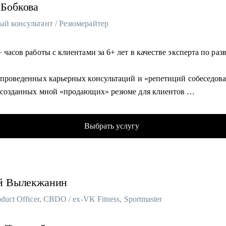
Бобкова
ый консультант / Резюмерайтер
+ часов работы с клиентами за 6+ лет в качестве эксперта по ра
ы
+ проведенных карьерных консультаций и «репетиций собеседо
+ созданных мной «продающих» резюме для клиентов
т опыта подбора персонала и 1000+ закрытых вакансий всех уро
родные, федеральные и региональные компании
Выбрать услугу
льное высшее (управление персоналом) и бизнес-образование
ое консультирование, коучинг)
в ТОП экспертов по карьере hh.ru по индексу удовлетворённос
в (92%)
й
Вылекжанин
ярно достигаю собственные карьерные цели в соответствии с ли
ией
oduct Officer, CBDO / ex-VK Fitness, Sportmaster
омогу: