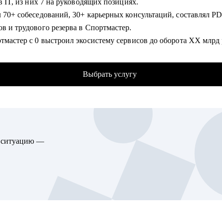
• 12 лет в IT, из них 7 на руководящих позициях.
лировать цели и стратегию развития карьеры (для студентов /
ваний, 30+ карьерных консультаций, составлял PDP для
стов / экспертов / руководителей / топ-менеджеров / фрилансер
в и трудового резерва в Спортмастер.
рать каналы и инструменты поиска вакансий
тмастер с 0 выстроил экосистему сервисов до оборота ХХ млрд 
ить детальный анализ и рекомендации по улучшению резюме
U до X млн пользователей.
вить «продающее» резюме (самостоятельно пропишу все блоки)
VK Fitness - XX млн MAU (стратегия,
товиться к прохождению собеседований любого формата
Выбрать услугу
ация, партнерства).
ть между несколькими предложениями о работе и др.
руководства кросс-функциональными командами 50+ человек.
гу помочь:
омогу:
телям и специалистам из сфер производства, с/х, строительства
 текущего резюме, помощь в создании нового.
, услуг, медицины, онлайн-сервисов и из госструктур по функ
ю ситуацию —
льтация по карьерному треку, росту внутри крупных организаци
енеджмент и управление проектами
остика навыков, составление индивидуального плана развития (
истративный блок (финансы, юриспруденция, HR, ОТиТБ, СБ,
дение тестового собеседования.
, секретариат, сметно-договорная работа)
рческий блок и логистика, ВЭД
гу помочь:
водственно-технический блок, строительство
ющим специалистам, которые только начинают свой путь в IT и
nt.