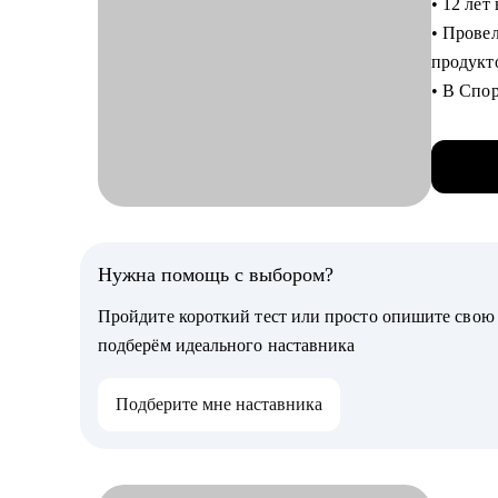
• Сформу
• Провел 70+ собеседо
специали
продукто
• Подоб
• В Спор
• Получ
MA
• Соста
• В VK отвечал за направления 
• Подго
монетиз
• Выбра
• Опыт 
Кому мо
С чем п
Нужна помощь с выбором?
Руководи
• Аудит
торговли
Пройдите короткий тест или просто опишите сво
• Консу
• Топ-м
подберём идеального наставника
• Диагн
• Админ
• Прове
АХО, GR
Подберите мне наставника
• Комме
Кому мо
• Произ
• Начина
Managme