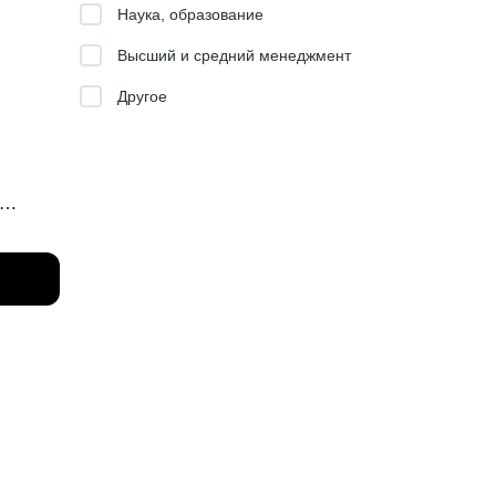
Наука, образование
ad).
Высший и средний менеджмент
Другое
s,
 ML и
 Key