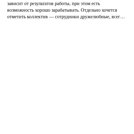
зависит от результатов работы, при этом есть
возможность хорошо зарабатывать. Отдельно хочется
отметить коллектив — сотрудники дружелюбные, всегда
готовы помочь и подсказать. В команде комфортная
атмосфера, благодаря чему приятно приходить на работу.
Руководство адекватное, открыто к общению,
поддерживает сотрудников и помогает решать
возникающие вопросы. В целом хорошее место работы с
понятными задачами, достойными условиями и
возможностью развиваться.