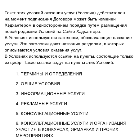
Текст этих условий оказания услуг (Условия) действителен
на момент подписания Договора может быть изменен
Хэдхантером в одностороннем порядке путем размещения
новой редакции Условий на Сайте Хэдхантера.
В Условиях используются заголовки, обозначающие название
услуги. Эти заголовки дают названия разделам, в которых
описываются условия оказания услуг.
В Условиях используются ссылки на пункты, состоящие только
из цифр. Такие ссылки ведут на пункты этих Условий.
1. ТЕРМИНЫ И ОПРЕДЕЛЕНИЯ
2. ОБЩИЕ УСЛОВИЯ
3. ИНФОРМАЦИОННЫЕ УСЛУГИ
1.1. Хэдхантер, или
Хэдхантер, ООО
4. РЕКЛАМНЫЕ УСЛУГИ
HeadHunter, или
«Хэдхантер», ИНН
2.1. Типы и статусы регистрации
5. КОНСУЛЬТАЦИОННЫЕ УСЛУГИ
Исполнитель
7718620740, адрес:
Типы регистрации
3.1. Предоставление доступа к базе данных
2.2. Активация услуг
6. КОНСУЛЬТАЦИОННЫЕ УСЛУГИ И ОРГАНИЗАЦИЯ
125047, г. Москва,
резюме с предложениями Соискателей
Описание и активация
УЧАСТИЯ В КОНКУРСАХ, ЯРМАРКАХ И ПРОЧИХ
2.1.1. Заказчику может быть присвоен один
4.0. Общие условия оказания рекламных услуг
внутригородская
о трудоустройстве с возможностью просмотра
МЕРОПРИЯТИЯХ
из Типов регистраций.
территория
4.0.1. Хэдхантер оказывает Заказчику услугу