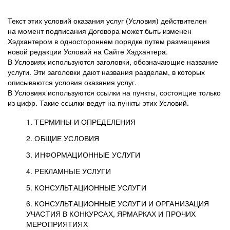
Текст этих условий оказания услуг (Условия) действителен
на момент подписания Договора может быть изменен
Хэдхантером в одностороннем порядке путем размещения
новой редакции Условий на Сайте Хэдхантера.
В Условиях используются заголовки, обозначающие название
услуги. Эти заголовки дают названия разделам, в которых
описываются условия оказания услуг.
В Условиях используются ссылки на пункты, состоящие только
из цифр. Такие ссылки ведут на пункты этих Условий.
1. ТЕРМИНЫ И ОПРЕДЕЛЕНИЯ
2. ОБЩИЕ УСЛОВИЯ
3. ИНФОРМАЦИОННЫЕ УСЛУГИ
1.1. Хэдхантер, или
Хэдхантер, ООО
4. РЕКЛАМНЫЕ УСЛУГИ
HeadHunter, или
«Хэдхантер», ИНН
2.1. Типы и статусы регистрации
5. КОНСУЛЬТАЦИОННЫЕ УСЛУГИ
Исполнитель
7718620740, адрес:
Типы регистрации
3.1. Предоставление доступа к базе данных
2.2. Активация услуг
6. КОНСУЛЬТАЦИОННЫЕ УСЛУГИ И ОРГАНИЗАЦИЯ
125047, г. Москва,
резюме с предложениями Соискателей
Описание и активация
УЧАСТИЯ В КОНКУРСАХ, ЯРМАРКАХ И ПРОЧИХ
2.1.1. Заказчику может быть присвоен один
4.0. Общие условия оказания рекламных услуг
внутригородская
о трудоустройстве с возможностью просмотра
МЕРОПРИЯТИЯХ
из Типов регистраций.
территория
4.0.1. Хэдхантер оказывает Заказчику услугу