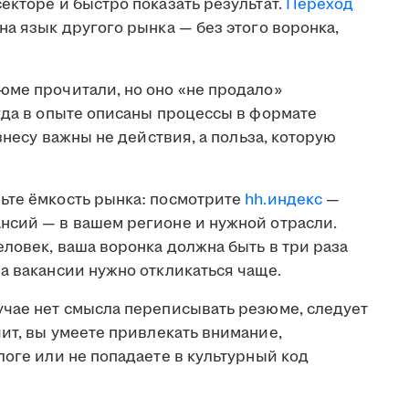
екторе и быстро показать результат.
Переход
на язык другого рынка — без этого воронка,
юме прочитали, но оно «не продало»
гда в опыте описаны процессы в формате
изнесу важны не действия, а польза, которую
те ёмкость рынка: посмотрите
hh.индекс
—
нсий — в вашем регионе и нужной отрасли.
еловек, ваша воронка должна быть в три раза
а вакансии нужно откликаться чаще.
учае нет смысла переписывать резюме, следует
чит, вы умеете привлекать внимание,
логе или не попадаете в культурный код