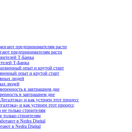
гают предпринимателям расти
ителей Т-Банка
зненный опыт и крутой старт
ных людей
ренность в завтрашнем дне
галтэка» и как устроен этот процесс
е только строителям
ают в Nedra Digital