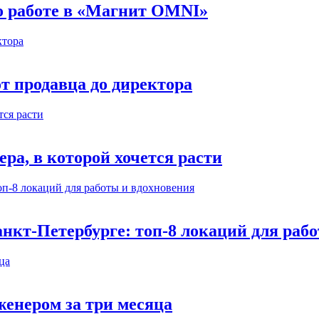
 о работе в «Магнит OMNI»
т продавца до директора
а, в которой хочется расти
нкт-Петербурге: топ-8 локаций для раб
енером за три месяца