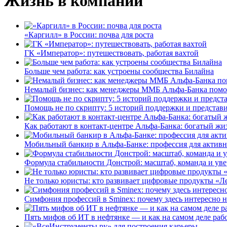
Жизнь в компании
«Каргилл» в России: почва для роста
ГК «Император»: путешествовать, работая вахтой
Больше чем работа: как устроены сообщества Билайна
Немалый бизнес: как менеджеры ММБ Альфа-Банка помо
Помощь не по скрипту: 5 историй поддержки и представ
Как работают в контакт-центре Альфа-Банка: богатый жи
Мобильный банкир в Альфа-Банке: профессия для актив
Формула стабильности Донстрой: масштаб, команда и уве
Не только юристы: кто развивает цифровые продукты «Ле
Симфония профессий в Sminex: почему здесь интересно н
Пять мифов об ИТ в нефтянке — и как на самом деле работ