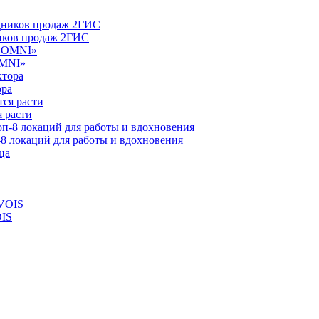
ников продаж 2ГИС
OMNI»
ора
 расти
-8 локаций для работы и вдохновения
OIS