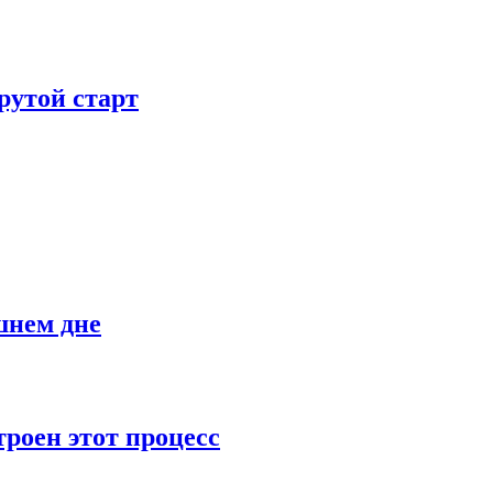
рутой старт
шнем дне
роен этот процесс