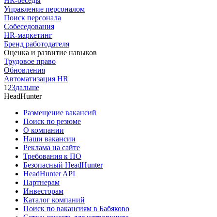
HR-беседы
Управление персоналом
Поиск персонала
Собеседования
HR-маркетинг
Бренд работодателя
Оценка и развитие навыков
Трудовое право
Обновления
Автоматизация HR
1
2
3
дальше
HeadHunter
Размещение вакансий
Поиск по резюме
О компании
Наши вакансии
Реклама на сайте
Требования к ПО
Безопасный HeadHunter
HeadHunter API
Партнерам
Инвесторам
Каталог компаний
Поиск по вакансиям в Бабяково