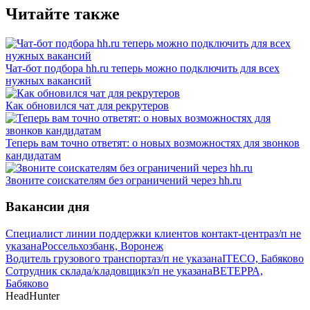
Читайте также
Чат-бот подбора hh.ru теперь можно подключить для всех
нужных вакансий
Как обновился чат для рекрутеров
Теперь вам точно ответят: о новых возможностях для звонков
кандидатам
Звоните соискателям без ограничений через hh.ru
Вакансии дня
Специалист линии поддержки клиентов контакт-центра
з/п не
указана
Россельхозбанк, Воронеж
Водитель грузового транспорта
з/п не указана
ITECO, Бабяково
Сотрудник склада/кладовщик
з/п не указана
ВЕТЕРРА,
Бабяково
HeadHunter