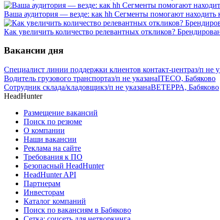
Ваша аудитория — везде: как hh Сегменты помогают находить 
Как увеличить количество релевантных откликов? Брендирова
Вакансии дня
Специалист линии поддержки клиентов контакт-центра
з/п не 
Водитель грузового транспорта
з/п не указана
ITECO, Бабяково
Сотрудник склада/кладовщик
з/п не указана
ВЕТЕРРА, Бабяково
HeadHunter
Размещение вакансий
Поиск по резюме
О компании
Наши вакансии
Реклама на сайте
Требования к ПО
Безопасный HeadHunter
HeadHunter API
Партнерам
Инвесторам
Каталог компаний
Поиск по вакансиям в Бабяково
Сетка: соцсеть для нетворкинга