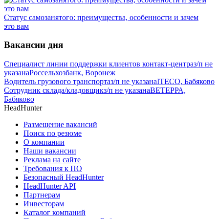
Статус самозанятого: преимущества, особенности и зачем
это вам
Вакансии дня
Специалист линии поддержки клиентов контакт-центра
з/п не
указана
Россельхозбанк, Воронеж
Водитель грузового транспорта
з/п не указана
ITECO, Бабяково
Сотрудник склада/кладовщик
з/п не указана
ВЕТЕРРА,
Бабяково
HeadHunter
Размещение вакансий
Поиск по резюме
О компании
Наши вакансии
Реклама на сайте
Требования к ПО
Безопасный HeadHunter
HeadHunter API
Партнерам
Инвесторам
Каталог компаний