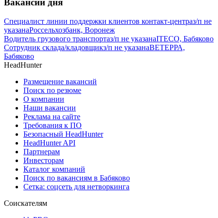
Вакансии дня
Специалист линии поддержки клиентов контакт-центра
з/п не
указана
Россельхозбанк, Воронеж
Водитель грузового транспорта
з/п не указана
ITECO, Бабяково
Сотрудник склада/кладовщик
з/п не указана
ВЕТЕРРА,
Бабяково
HeadHunter
Размещение вакансий
Поиск по резюме
О компании
Наши вакансии
Реклама на сайте
Требования к ПО
Безопасный HeadHunter
HeadHunter API
Партнерам
Инвесторам
Каталог компаний
Поиск по вакансиям в Бабяково
Сетка: соцсеть для нетворкинга
Соискателям