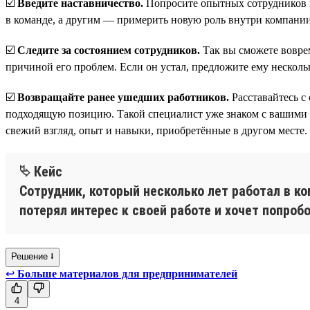
☑️
Введите наставничество.
Попросите опытных сотрудников п
в команде, а другим — примерить новую роль внутри компании
☑️
Следите за состоянием сотрудников.
Так вы сможете воврем
причиной его проблем. Если он устал, предложите ему несколь
☑️
Возвращайте ранее ушедших работников.
Расставайтесь с
подходящую позицию. Такой специалист уже знаком с вашими п
свежий взгляд, опыт и навыки, приобретённые в другом месте.
⮱ Кейс
Сотрудник, который несколько лет работал в к
потерял интерес к своей работе и хочет попроб
Решение ⭣
↩
Больше материалов для предпринимателей
4