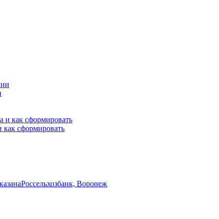
и
и как сформировать
указана
Россельхозбанк, Воронеж