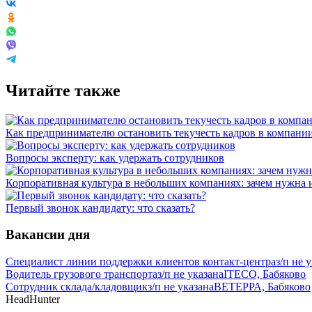
Читайте также
Как предпринимателю остановить текучесть кадров в компани
Вопросы эксперту: как удержать сотрудников
Корпоративная культура в небольших компаниях: зачем нужна 
Первый звонок кандидату: что сказать?
Вакансии дня
Специалист линии поддержки клиентов контакт-центра
з/п не 
Водитель грузового транспорта
з/п не указана
ITECO, Бабяково
Сотрудник склада/кладовщик
з/п не указана
ВЕТЕРРА, Бабяково
HeadHunter