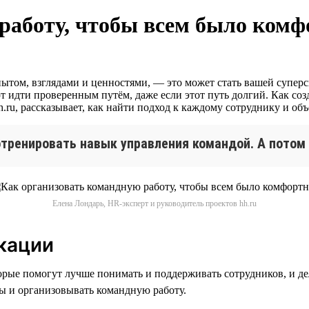
работу, чтобы всем было комф
пытом, взглядами и ценностями, — это может стать вашей супе
т идти проверенным путём, даже если этот путь долгий. Как соз
.ru, рассказывает, как найти подход к каждому сотруднику и об
отренировать навык управления командой. А потом 
Елена Лондарь, HR-эксперт и руководитель проектов hh.ru
кации
рые помогут лучше понимать и поддерживать сотрудников, и де
ы и организовывать командную работу.