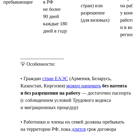
пребывающие
в РФ
стран) или
на раб
не более
разрешение
у конк
90 дней
(для визовых)
работо
каждые 180
и в ко
дней в году
регион
__________________
💡 Особенности:
• Граждан
стран ЕАЭС
(Армения, Беларусь,
Казахстан, Киргизия)
можно нанимать
без патента
и без разрешения на работу
— достаточно паспорта
(с соблюдением условий Трудового кодекса
и миграционных процедур)
• Работники и члены их семей должны пребывать
на территории РФ, пока
длится
срок договора