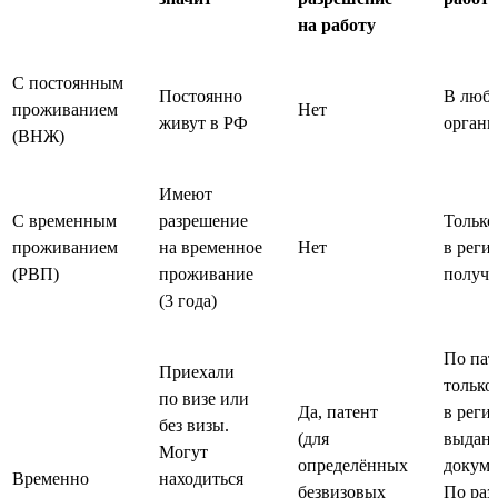
на работу
С постоянным
Постоянно
В люб
проживанием
Нет
живут в РФ
органи
(ВНЖ)
Имеют
С временным
разрешение
Только
проживанием
на временное
Нет
в регио
(РВП)
проживание
получ
(3 года)
По пат
Приехали
только
по визе или
Да, патент
в регио
без визы.
(для
выдан
Могут
определённых
докуме
Временно
находиться
безвизовых
По ра