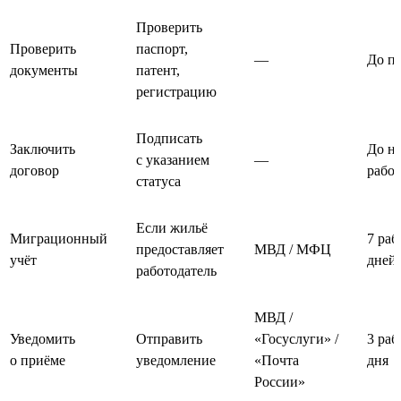
Проверить
Проверить
паспорт,
—
До п
документы
патент,
регистрацию
Подписать
Заключить
До на
с указанием
—
договор
рабо
статуса
Если жильё
Миграционный
7 раб
предоставляет
МВД / МФЦ
учёт
дней
работодатель
МВД /
Уведомить
Отправить
«Госуслуги» /
3 раб
о приёме
уведомление
«Почта
дня
России»