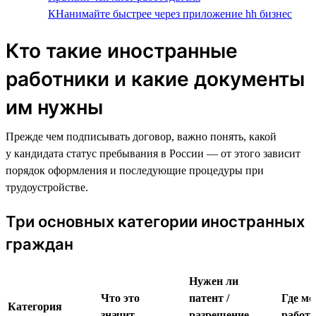
КНанимайте быстрее через приложение hh бизнес
Кто такие иностранные
работники и какие документы
им нужны
Прежде чем подписывать договор, важно понять, какой
у кандидата статус пребывания в России — от этого зависит
порядок оформления и последующие процедуры при
трудоустройстве.
Три основных категории иностранных
граждан
Нужен ли
Что это
патент /
Где м
Категория
значит
разрешение
работа