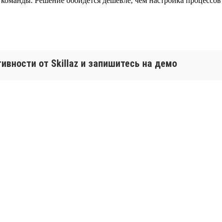
 команды. Решение обойдётся дешевле, чем настройка процессо
вности от Skillaz и запишитесь на демо