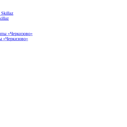
illaz
пы «Черкизово»