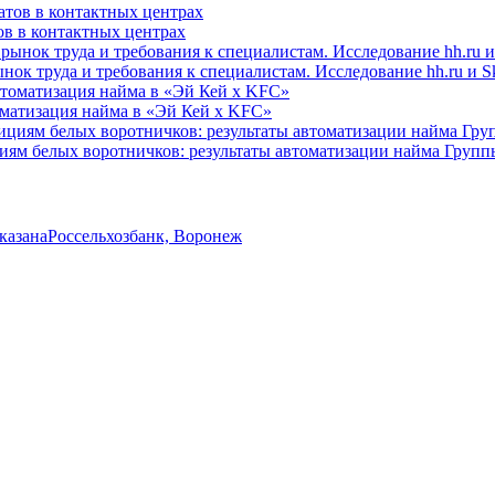
ов в контактных центрах
ок труда и требования к специалистам. Исследование hh.ru и Sk
оматизация найма в «Эй Кей x KFC»
циям белых воротничков: результаты автоматизации найма Груп
указана
Россельхозбанк, Воронеж