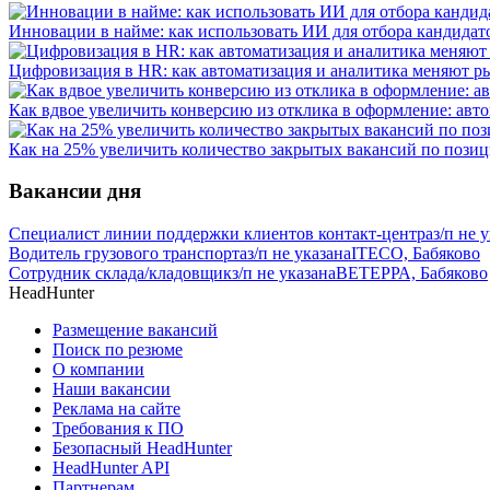
Инновации в найме: как использовать ИИ для отбора кандидат
Цифровизация в HR: как автоматизация и аналитика меняют рын
Как вдвое увеличить конверсию из отклика в оформление: авт
Как на 25% увеличить количество закрытых вакансий по пози
Вакансии дня
Специалист линии поддержки клиентов контакт-центра
з/п не 
Водитель грузового транспорта
з/п не указана
ITECO, Бабяково
Сотрудник склада/кладовщик
з/п не указана
ВЕТЕРРА, Бабяково
HeadHunter
Размещение вакансий
Поиск по резюме
О компании
Наши вакансии
Реклама на сайте
Требования к ПО
Безопасный HeadHunter
HeadHunter API
Партнерам