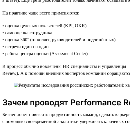
в штате). Ещё треть работодателей только начинают осваивать 
На практике чаще всего применяются:
• оценка целевых показателей (KPI, OKR)
• самооценка сотрудника
• оценка 360° (от коллег, руководителей и подчинённых)
• встречи один на один
• работа центра оценки (Assessment Center)
В процесс обычно вовлечены HR-специалисты и управленцы — 
Review). А к помощи внешних экспертов компании обращаются
Зачем проводят Performance R
Бизнес хочет повысить продуктивность команд, сделать карье
с помощью своевременной аналитики удерживать ключевых со