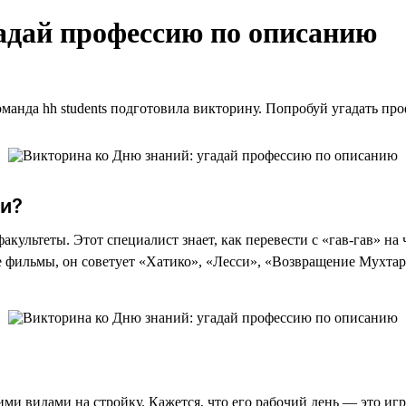
адай профессию по описанию
оманда hh students подготовила викторину. Попробуй угадать пр
ми?
акультеты. Этот специалист знает, как перевести с «гав-гав» на
е фильмы, он советует «Хатико», «Лесси», «Возвращение Мухтар
ими видами на стройку. Кажется, что его рабочий день — это иг