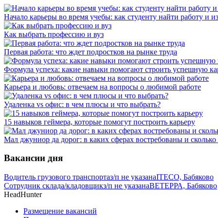
Начало карьеры во время учебы: как студенту найти работу и и
Как выбрать профессию и вуз
Первая работа: что ждет подростков на рынке труда
Формула успеха: какие навыки помогают строить успешную ка
Карьера и любовь: отвечаем на вопросы о любимой работе
Удаленка vs офис: в чем плюсы и что выбрать?
15 навыков геймера, которые помогут построить карьеру
Мал джуниор да дорог: в каких сферах востребованы и скольк
Вакансии дня
Водитель грузового транспорта
з/п не указана
ITECO, Бабяково
Сотрудник склада/кладовщик
з/п не указана
ВЕТЕРРА, Бабяково
HeadHunter
Размещение вакансий