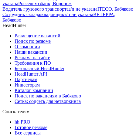
указана
Россельхозбанк, Воронеж
Водитель грузового транспорта
з/п не указана
ITECO, Бабяково
Сотрудник склада/кладовщик
з/п не указана
ВЕТЕРРА,
Бабяково
HeadHunter
Размещение вакансий
Поиск по резюме
О компании
Наши вакансии
Реклама на сайте
Требования к ПО
Безопасный HeadHunter
HeadHunter API
Партнерам
Инвесторам
Каталог компаний
Поиск по вакансиям в Бабяково
Сетка: соцсеть для нетворкинга
Соискателям
hh PRO
Готовое резюме
Все сервисы