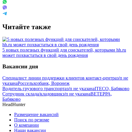
Читайте также
5 новых полезных функций для соискателей, которыми hh.ru
может похвастаться в свой день рождения
Вакансии дня
Специалист линии поддержки клиентов контакт-центра
з/п не
указана
Россельхозбанк, Воронеж
Водитель грузового транспорта
з/п не указана
ITECO, Бабяково
Сотрудник склада/кладовщик
з/п не указана
ВЕТЕРРА,
Бабяково
HeadHunter
Размещение вакансий
Поиск по резюме
О компании
Наши вакансии