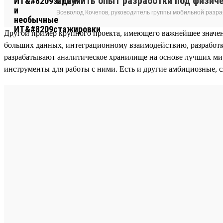
получить опыт разработки под физич
Всеволод Кочетов, руководитель группы мобильной разра
Другой пример крупного проекта, имеющего важнейшее значе
больших данных, интеграционному взаимодействию, разработк
разрабатывают аналитическое хранилище на основе лучших миро
инструменты для работы с ними. Есть и другие амбициозные, 