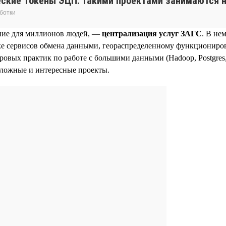
еские токены ЭЦП. Такими проектами занимаются н
ботки
ние для миллионов людей, —
централизация услуг ЗАГС
. В не
е сервисов обмена данными, геораспределенному функциониров
вых практик по работе с большими данными (Hadoop, Postgres, 
сложные и интересные проекты.