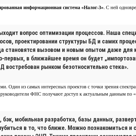
рованная информационная система «Налог-3»
. С ней одновр
выходит вопрос оптимизации процессов. Наша специ
осов, проектировании структуры БД и самих проце
да становятся вызовом и новым опытом даже для м
, во-первых, в ближайшее время он будет „импортоз
Д востребован рынком безотносительно стека».
и. Один из самых интересных проектов с точки зрения спектр
ое руководители ФНС получают доступ к актуальным данным по 
 бэк, мобильная разработка, базы данных, развер
лубиться в то, что ближе. Можно познакомиться и 