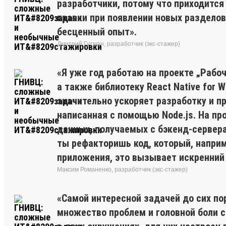
разработчики, потому что приходится 
правки при появлении новых разделов.
бесценный опыт».
Дмитрий Гутман, разработчик (экс-стажер)
«Я уже год работаю на проекте „Рабоч
а также библиотеку React Native for 
значительно ускоряет разработку и п
написанная с помощью Node.js. На про
данных, получаемых с бэкенд-сервера
ты рефакторишь код, который, напри
приложения, это вызывает искренний 
Максим Романенко, разработчик (экс-стажер)
«Самой интересной задачей до сих по
множество проблем и головной боли с