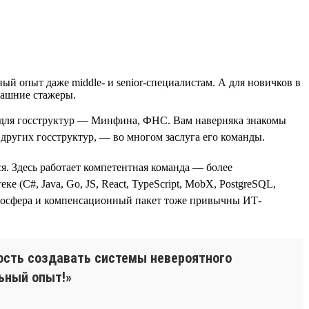
й опыт даже middle- и senior-специалистам. А для новичков в
рашние стажеры.
для госструктур — Минфина, ФНС. Вам наверняка знакомы
ругих госструктур, — во многом заслуга его команды.
. Здесь работает компетентная команда — более
 (С#, Java, Go, JS, React, TypeScript, MobX, PostgreSQL,
я атмосфера и компенсационный пакет тоже привычны ИТ-
ность создавать системы невероятного
ьный опыт!»