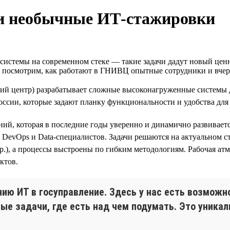
и необычные ИТ‑стажировки
стемы на современном стеке — такие задачи дадут новый ценны
е посмотрим, как работают в ГНИВЦ опытные сотрудники и вче
 центр) разрабатывает сложные высоконагруженные системы 
ии, которые задают планку функциональности и удобства для д
й, которая в последние годы уверенно и динамично развивается
DevOps и Data-специалистов. Задачи решаются на актуальном стеке
r и др.), а процессы выстроены по гибким методологиям. Рабоча
ктов.
нию ИТ в госуправление. Здесь у нас есть возмож
е задачи, где есть над чем подумать. Это уникал