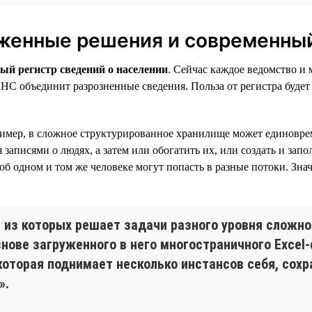
женные решения и современный
ый регистр сведений о населении
. Сейчас каждое ведомство 
ФНС объединит разрозненные сведения. Польза от регистра буде
пример, в сложное структурированное хранилище может единовр
писями о людях, а затем или обогатить их, или создать и запо
б одном и том же человеке могут попасть в разные потоки. Знач
 из которых решает задачи разного уровня сложно
снове загруженного в него многостраничного Excel
которая поднимает несколько инстансов себя, сохр
».