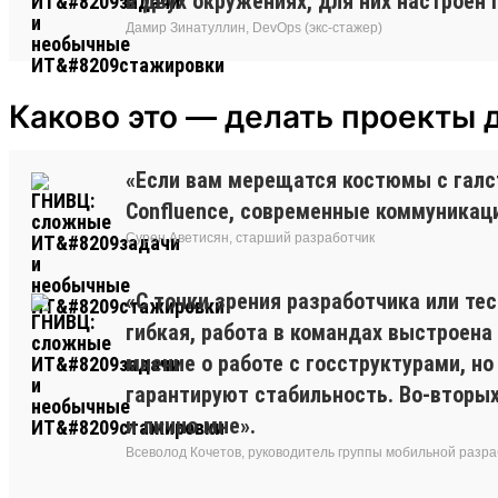
в двух окружениях, для них настроен 
Дамир Зинатуллин, DevOps (экс-стажер)
Каково это — делать проекты 
«Если вам мерещатся костюмы с галсту
Confluence, современные коммуникаци
Сурен Аветисян, старший разработчик
«С точки зрения разработчика или те
гибкая, работа в командах выстроена 
мнение о работе с госструктурами, но
гарантируют стабильность. Во-вторых
и лично мне».
Всеволод Кочетов, руководитель группы мобильной разра