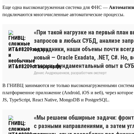
Еще одна высоконагруженная система для ФНС —
Автоматизи
подключаются многочисленные автоматические процессы.
«При такой нагрузке на первый план 
запросов в любых СУБД, анализе запр
сотрудники, наши объемы почти всег
новый — Oracle Exadata, .NET, C#. Но
вторых, фундаментальный опыт в СУБ
Денис Андрюшенков, разработчик-эксперт
В ГНИВЦ занимаются не только высоконагруженными системам
платформенное приложение (Android, iOS и веб), через котор
JS, TypeScript, React Native, MongoDB и PostgreSQL.
«Мы решаем обширные задачи: фронт,
с разными направлениями, а затем уг