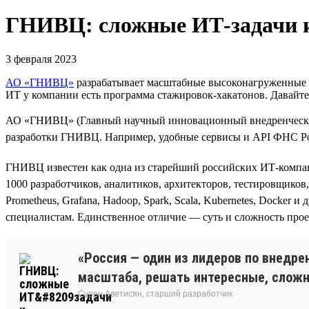
ГНИВЦ: сложные ИТ‑задачи 
3 февраля 2023
АО «ГНИВЦ»
разрабатывает масштабные высоконагруженные си
ИТ у компании есть программа стажировок-хакатонов. Давайт
АО «ГНИВЦ» (Главный научный инновационный внедренческий
разработки ГНИВЦ. Например, удобные сервисы и API ФНС Росс
ГНИВЦ известен как одна из старейший российских ИТ-компани
1000 разработчиков, аналитиков, архитекторов, тестировщиков, 
Prometheus, Grafana, Hadoop, Spark, Scala, Kubernetes, Doсke
специалистам. Единственное отличие — суть и сложность прое
«Россия — один из лидеров по внедре
масштаба, решать интересные, сложны
Сурен Аветисян, старший разработчик