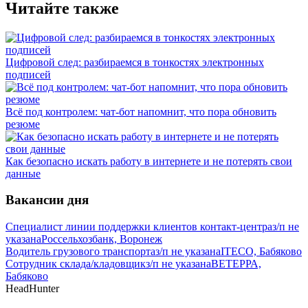
Читайте также
Цифровой след: разбираемся в тонкостях электронных
подписей
Всё под контролем: чат-бот напомнит, что пора обновить
резюме
Как безопасно искать работу в интернете и не потерять свои
данные
Вакансии дня
Специалист линии поддержки клиентов контакт-центра
з/п не
указана
Россельхозбанк, Воронеж
Водитель грузового транспорта
з/п не указана
ITECO, Бабяково
Сотрудник склада/кладовщик
з/п не указана
ВЕТЕРРА,
Бабяково
HeadHunter