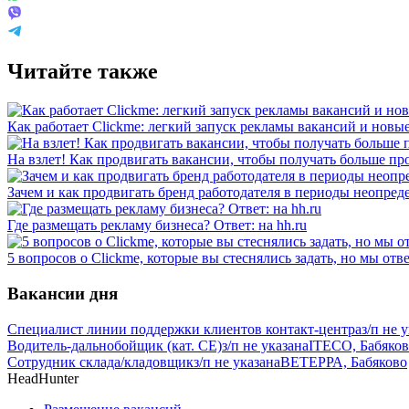
Читайте также
Как работает Clickme: легкий запуск рекламы вакансий и нов
На взлет! Как продвигать вакансии, чтобы получать больше пр
Зачем и как продвигать бренд работодателя в периоды неопред
Где размещать рекламу бизнеса? Ответ: на hh.ru
5 вопросов о Clickme, которые вы стеснялись задать, но мы отв
Вакансии дня
Специалист линии поддержки клиентов контакт-центра
з/п не 
Водитель-дальнобойщик (кат. CE)
з/п не указана
ITECO, Бабяко
Сотрудник склада/кладовщик
з/п не указана
ВЕТЕРРА, Бабяково
HeadHunter