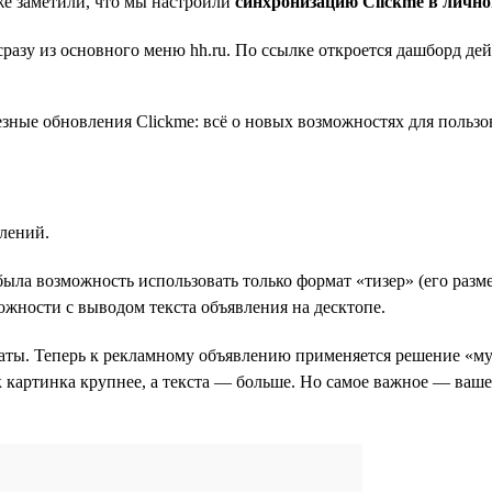
же заметили, что мы настроили
синхронизацию Clickme в лично
сразу из основного меню hh.ru. По ссылке откроется дашборд д
лений.
была возможность использовать только формат «тизер» (его разм
жности с выводом текста объявления на десктопе.
маты. Теперь к рекламному объявлению применяется решение «м
ак картинка крупнее, а текста — больше. Но самое важное — ваш