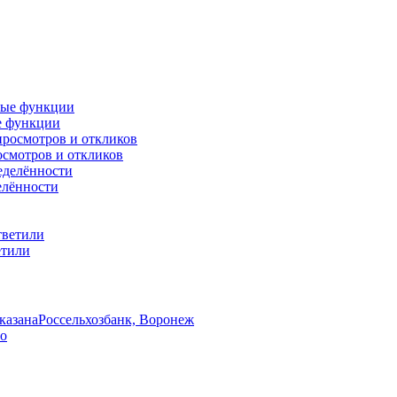
ые функции
осмотров и откликов
елённости
етили
указана
Россельхозбанк, Воронеж
во