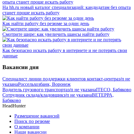
На hh.ru новый каталог специализаций: кандидатам без опыта
станет проще искать работу
Как найти работу без резюме за один день
Смотрите шире: как увеличить шансы найти работу
Как безопасно искать работу в интернете и не потерять свои
данные
Вакансии дня
Специалист линии поддержки клиентов контакт-центра
з/п не
указана
Россельхозбанк, Воронеж
Водитель грузового транспорта
з/п не указана
ITECO, Бабяково
Сотрудник склада/кладовщик
з/п не указана
ВЕТЕРРА,
Бабяково
HeadHunter
Размещение вакансий
Поиск по резюме
О компании
Наши вакансии