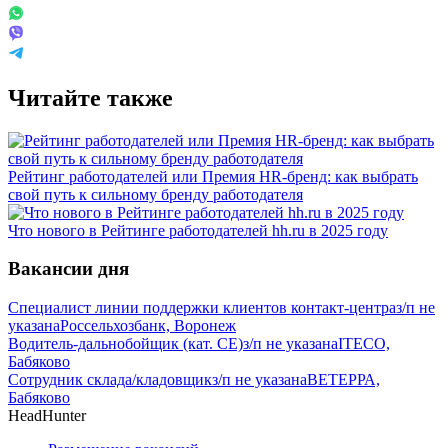
Читайте также
Рейтинг работодателей или Премия HR-бренд: как выбрать
свой путь к сильному бренду работодателя
Что нового в Рейтинге работодателей hh.ru в 2025 году
Вакансии дня
Специалист линии поддержки клиентов контакт-центра
з/п не
указана
Россельхозбанк, Воронеж
Водитель-дальнобойщик (кат. CE)
з/п не указана
ITECO,
Бабяково
Сотрудник склада/кладовщик
з/п не указана
ВЕТЕРРА,
Бабяково
HeadHunter