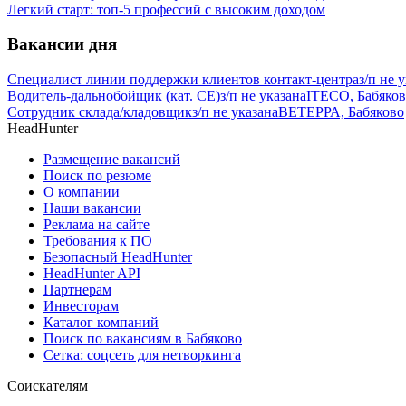
Легкий старт: топ-5 профессий с высоким доходом
Вакансии дня
Специалист линии поддержки клиентов контакт-центра
з/п не 
Водитель-дальнобойщик (кат. CE)
з/п не указана
ITECO, Бабяко
Сотрудник склада/кладовщик
з/п не указана
ВЕТЕРРА, Бабяково
HeadHunter
Размещение вакансий
Поиск по резюме
О компании
Наши вакансии
Реклама на сайте
Требования к ПО
Безопасный HeadHunter
HeadHunter API
Партнерам
Инвесторам
Каталог компаний
Поиск по вакансиям в Бабяково
Сетка: соцсеть для нетворкинга
Соискателям