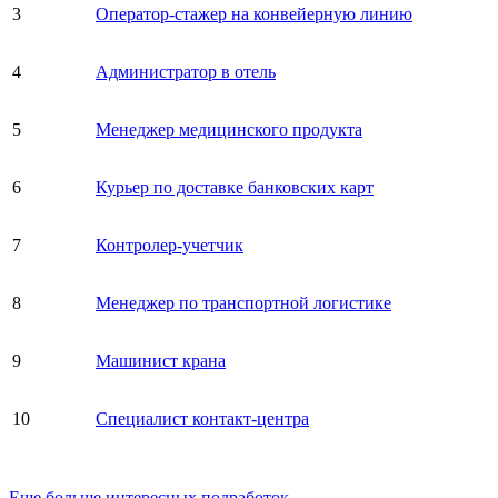
3
Оператор-стажер на конвейерную линию
4
Администратор в отель
5
Менеджер медицинского продукта
6
Курьер по доставке банковских карт
7
Контролер-учетчик
8
Менеджер по транспортной логистике
9
Машинист крана
10
Специалист контакт-центра
Еще больше интересных подработок