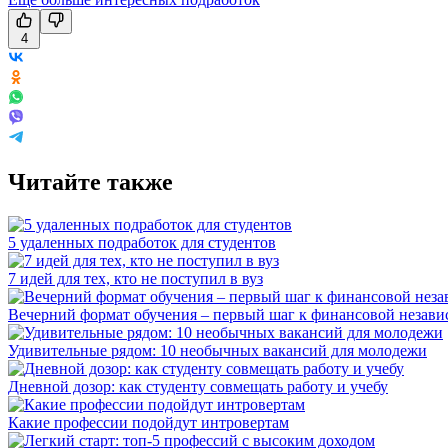
4
Читайте также
5 удаленных подработок для студентов
7 идей для тех, кто не поступил в вуз
Вечерний формат обучения – первый шаг к финансовой незави
Удивительные рядом: 10 необычных вакансий для молодежи
Дневной дозор: как студенту совмещать работу и учебу
Какие профессии подойдут интровертам