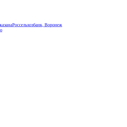
указана
Россельхозбанк, Воронеж
во