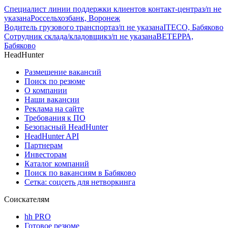
Специалист линии поддержки клиентов контакт-центра
з/п не
указана
Россельхозбанк, Воронеж
Водитель грузового транспорта
з/п не указана
ITECO, Бабяково
Сотрудник склада/кладовщик
з/п не указана
ВЕТЕРРА,
Бабяково
HeadHunter
Размещение вакансий
Поиск по резюме
О компании
Наши вакансии
Реклама на сайте
Требования к ПО
Безопасный HeadHunter
HeadHunter API
Партнерам
Инвесторам
Каталог компаний
Поиск по вакансиям в Бабяково
Сетка: соцсеть для нетворкинга
Соискателям
hh PRO
Готовое резюме