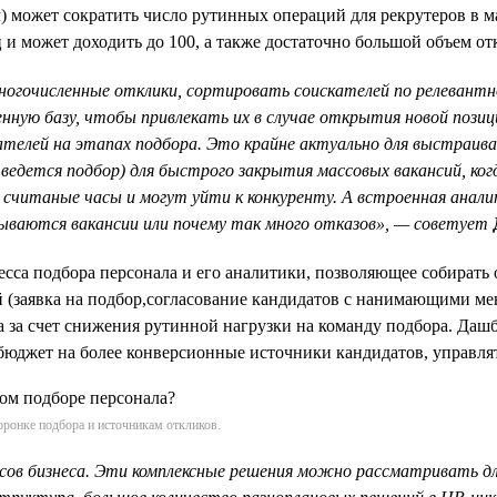
) может сократить число рутинных операций для рекрутеров в 
ц и может доходить до 100, а также достаточно большой объем от
ногочисленные отклики, сортировать соискателей по релевантн
нную базу, чтобы привлекать их в случае открытия новой позиц
кателей на этапах подбора. Это крайне актуально для выстраи
е ведется подбор) для быстрого закрытия массовых вакансий, к
считаные часы и могут уйти к конкуренту. А встроенная анал
крываются вакансии или почему так много отказов», — советует
сса подбора персонала и его аналитики, позволяющее собирать 
й (заявка на подбор,согласование кандидатов с нанимающими м
а за счет снижения рутинной нагрузки на команду подбора. Дашб
юджет на более конверсионные источники кандидатов, управлять
ронке подбора и источникам откликов.
в бизнеса. Эти комплексные решения можно рассматривать для в