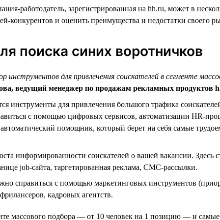
ния-работодатель, зарегистрированная на hh.ru, может в нескол
лей-конкурентов и оценить преимущества и недостатки своего р
ля поиска синих воротничков
р инструментов для привлечения соискателей в сегменте массо
ва, ведущий менеджер по продажам рекламных продуктов h
ся инструменты для привлечения большого трафика соискателей 
равиться с помощью цифровых сервисов, автоматизации HR-проц
автоматический помощник, который берет на себя самые трудо
ста информированности соискателей о вашей вакансии. Здесь 
нице job-сайта, таргетированная реклама, СМС-рассылки.
жно справиться с помощью маркетинговых инструментов (приорит
фрилансеров, кадровых агентств.
енте массового подбора — от 10 человек на 1 позицию — и самы