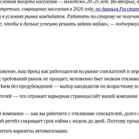
сленная когорта населения — молодежь 20–25 лет. Во-вторых, п
третьих, сокращение населения в 2020 году,
по данным Росстат
в в условиях рынка кандидатов. Работать по-старому не получ
те, чтобы и дальше успешно решать задачи найма», — подчеркну
жение, ваш бренд как работодателя на рынке соискателей и пер
 требований рынок не прощает, мгновенно бьет низким откликом
. Наем без предубеждений — выбор кандидатов по возрастному и
елей — что отражает карьерная страница/сайт вашей компании и 
й компании — как вы работаете с откликами соискателей, долг
ый ретейл сокращает срок найма с недель до дней. Поэтому проц
читать варианты автоматизации.