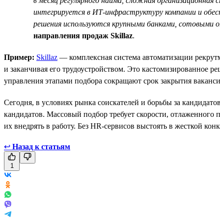
в месяц регулярного найма, сложная организационная 
интегрируется в ИТ-инфраструктуру компании и обесп
решения используются крупными банками, сотовыми 
направления продаж Skillaz
.
Пример:
Skillaz
— комплексная система автоматизации рекрутме
и заканчивая его трудоустройством. Это кастомизированное р
управления этапами подбора сокращают срок закрытия ваканси
Сегодня, в условиях рынка соискателей и борьбы за кандидат
кандидатов. Массовый подбор требует скорости, отлаженного 
их внедрять в работу. Без HR-сервисов выстоять в жесткой кон
↩
Назад к статьям
1