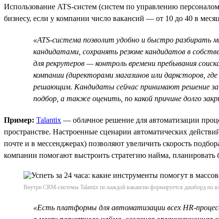
Использование ATS-систем (систем по управлению персоналом
бизнесу, если у компании число вакансий — от 10 до 40 в меся
«ATS-система позволит удобно и быстро разбирать м
кандидатами, сохранять резюме кандидатов в собстве
для рекрутеров — контроль времени пребывания соис
компании (директорами магазинов или дарксторов, гд
решающим. Кандидаты сейчас принимают решение за 
подбор, а также оценить, по какой причине долго за
Пример:
Talantix
— облачное решение для автоматизации проце
пространстве. Настроенные сценарии автоматических действи
почте и в мессенджерах) позволяют увеличить скорость подбор
компании помогают выстроить стратегию найма, планировать б
Внутри CRM-системы Talantix по каждой вакансии формируется дашборд по во
«Есть платформы для автоматизации всех HR-процессо