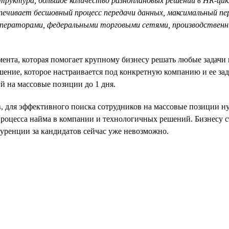
структура, большое количество разноплановых решений в HR-цик
ечивает бесшовный процесс передачи данных, максимальный пер
операторами, федеральными торговыми сетями, производственн
нта, которая помогает крупному бизнесу решать любые задачи п
ешение, которое настраивается под конкретную компанию и ее 
й на массовые позиции до 1 дня.
ов, для эффективного поиска сотрудников на массовые позиции 
процесса найма в компании и технологичных решений. Бизнесу с
куренции за кандидатов сейчас уже невозможно.