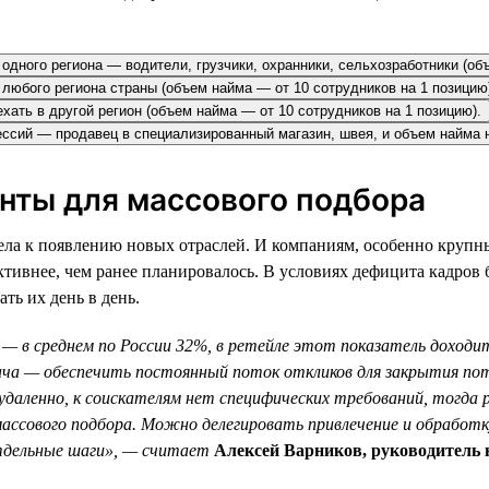
одного региона — водители, грузчики, охранники, сельхозработники (об
з любого региона страны (объем найма — от 10 сотрудников на 1 позицию
ехать в другой регион (объем найма — от 10 сотрудников на 1 позицию).
фессий — продавец в специализированный магазин, швея, и объем найма 
енты для массового подбора
ла к появлению новых отраслей. И компаниям, особенно крупны
ктивнее, чем ранее планировалось. В условиях дефицита кадров
ть их день в день.
— в среднем по России 32%, в ретейле этот показатель доходит
ача — обеспечить постоянный поток откликов для закрытия по
и удаленно, к соискателям нет специфических требований, тогд
массового подбора. Можно делегировать привлечение и обработ
тдельные шаги», — считает
Алексей Варников, руководитель 