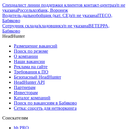
Специалист линии поддержки клиентов контакт-центра
з/п не
указана
Россельхозбанк, Воронеж
Водитель-дальнобойщик (кат. CE)
з/п не указана
ITECO,
Бабяково
Сотрудник склада/кладовщик
з/п не указана
ВЕТЕРРА,
Бабяково
HeadHunter
Размещение вакансий
Поиск по резюме
О компании
Наши вакансии
Реклама на сайте
Требования к ПО
Безопасный HeadHunter
HeadHunter API
Партнерам
Инвесторам
Каталог компаний
Поиск по вакансиям в Бабяково
Сетка: соцсеть для нетворкинга
Соискателям
hh PRO